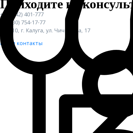
Приходите на консуль
+7 (4842) 401-777
+7 (930) 754-17-77
248010, г. Калуга, ул. Чичерина, 17
Наши контакты