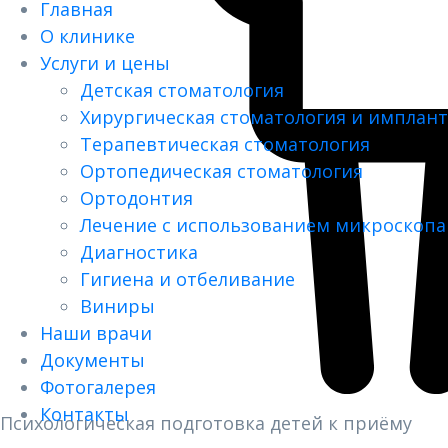
Главная
О клинике
Услуги и цены
Детская стоматология
Хирургическая стоматология и имплан
Терапевтическая стоматология
Ортопедическая стоматология
Ортодонтия
Лечение с использованием микроскопа
Диагностика
Гигиена и отбеливание
Виниры
Наши врачи
Документы
Фотогалерея
Контакты
Психологическая подготовка детей к приёму