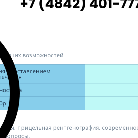
+7 (4842) 401-77
з ваших возможностей
ия с составлением
лечения
ностика
0р
ьтация, прицельная рентгенография, современн
е вопросы.